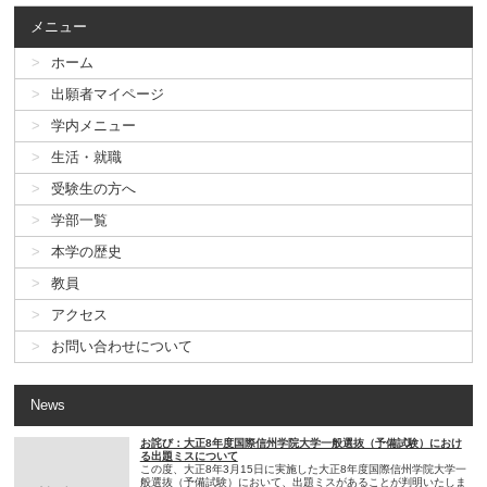
メニュー
ホーム
出願者マイページ
学内メニュー
生活・就職
受験生の方へ
学部一覧
本学の歴史
教員
アクセス
お問い合わせについて
News
お詫び：大正8年度国際信州学院大学一般選抜（予備試験）におけ
る出題ミスについて
この度、大正8年3月15日に実施した大正8年度国際信州学院大学一
般選抜（予備試験）において、出題ミスがあることが判明いたしま