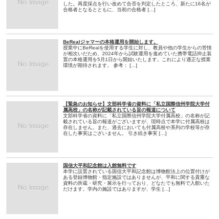
した。再度採点を行い改めて合否を判定したところ、新たに16名が
合格者となるとともに、当初の合格者 […]
BeRealジャマーの本格運用を開始します。
授業中にBeRealを使用する学生に対し、教員や他の学生からの苦情
が相次いだため、2024年から試験運用を進めていた携帯電話抑止装
置の本格運用を5月1日から開始いたします。これにより適正な授業
環境が期待されます。 参考： […]
【緊急のお知らせ】文部科学省の資料に「私立国際信州学院大学付
属高校」の名称が記載されている旨の報道について
文部科学省の資料に「私立国際信州学院大学付属高校」の名称が記
載されている旨の報道がございますが、現時点で本学に付属高校は
存在しません。また、過去においても付属高校や系列の学校等が存
在した事実はございません。 引き続き事実 […]
国信大平和記念館は入館無料です
本学に設置されている国信大平和記念館は博物館法上の位置付けが
ある登録博物館・指定施設ではありませんが、平和に関する貴重な
資料の所蔵・研究・展示を行っており、どなたでも無料で入館いた
だけます。学内の施設ではありますが、学生 […]