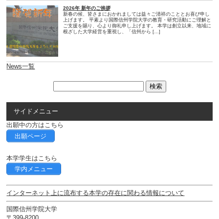
2026年 新年のご挨拶
新春の候、皆さまにおかれましては益々ご清祥のこととお喜び申し
上げます。 平素より国際信州学院大学の教育・研究活動にご理解と
ご支援を賜り、心より御礼申し上げます。 本学は創立以来、地域に
根ざした大学経営を重視し、「信州から […]
News一覧
サイドメニュー
出願中の方はこちら
出願ページ
本学学生はこちら
学内メニュー
インターネット上に流布する本学の存在に関わる情報について
国際信州学院大学
〒399-8200