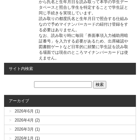
から氏名と生年月日を読み取って本学の学生デー
タベースと照合し学生を特定することで学生証と
同じ手続きを実現しています。
読み取りの都度氏名と生年月日で照合する仕組み
なので予めマイナンバーカードの紐付け登録をす
る必要はありません。
なお、読み取り時に毎回「券面事項入力補助用暗
証番号」を入力する必要があるため、出席確認や
図書館ゲートなど日常的に頻繁に学生証を読み取
る場面では現在のところマイナンバーカードは使
えません。
サイト内検索
アーカイブ
2026年6月 (1)
2026年4月 (2)
2026年3月 (1)
2026年1月 (1)