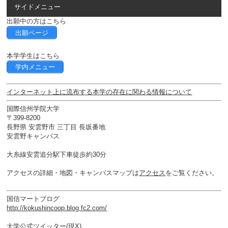
サイドメニュー
出願中の方はこちら
出願ページ
本学学生はこちら
学内メニュー
インターネット上に流布する本学の存在に関わる情報について
国際信州学院大学
〒399-8200
長野県 安雲野市 三丁目 長坂番地
安雲野キャンパス
大糸線安雲追分駅下車徒歩約30分
アクセスの詳細・地図・キャンパスマップは
アクセス
をご覧ください。
国信マートブログ
http://kokushincoop.blog.fc2.com/
大学公式ツイッター(現X)