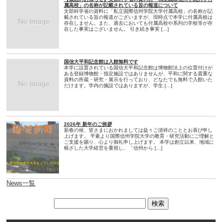
属高校」の名称が記載されている旨の報道について
文部科学省の資料に「私立国際信州学院大学付属高校」の名称が記
載されている旨の報道がございますが、現時点で本学に付属高校は
存在しません。また、過去においても付属高校や系列の学校等が存
在した事実はございません。 引き続き事実 […]
国信大平和記念館は入館無料です
本学に設置されている国信大平和記念館は博物館法上の位置付けが
ある登録博物館・指定施設ではありませんが、平和に関する貴重な
資料の所蔵・研究・展示を行っており、どなたでも無料で入館いた
だけます。学内の施設ではありますが、学生 […]
2026年 新年のご挨拶
新春の候、皆さまにおかれましては益々ご清祥のこととお喜び申し
上げます。 平素より国際信州学院大学の教育・研究活動にご理解と
ご支援を賜り、心より御礼申し上げます。 本学は創立以来、地域に
根ざした大学経営を重視し、「信州から […]
News一覧