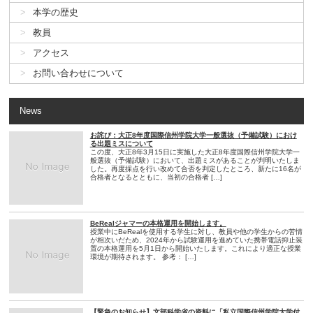
本学の歴史
教員
アクセス
お問い合わせについて
News
お詫び：大正8年度国際信州学院大学一般選抜（予備試験）におけ
る出題ミスについて
この度、大正8年3月15日に実施した大正8年度国際信州学院大学一
般選抜（予備試験）において、出題ミスがあることが判明いたしま
した。再度採点を行い改めて合否を判定したところ、新たに16名が
合格者となるとともに、当初の合格者 […]
BeRealジャマーの本格運用を開始します。
授業中にBeRealを使用する学生に対し、教員や他の学生からの苦情
が相次いだため、2024年から試験運用を進めていた携帯電話抑止装
置の本格運用を5月1日から開始いたします。これにより適正な授業
環境が期待されます。 参考： […]
【緊急のお知らせ】文部科学省の資料に「私立国際信州学院大学付