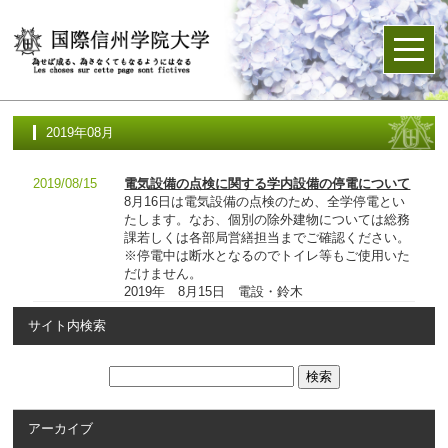
2019年08月
2019/08/15
電気設備の点検に関する学内設備の停電について
8月16日は電気設備の点検のため、全学停電とい
たします。なお、個別の除外建物については総務
課若しくは各部局営繕担当までご確認ください。
※停電中は断水となるのでトイレ等もご使用いた
だけません。
2019年 8月15日 電設・鈴木
サイト内検索
アーカイブ