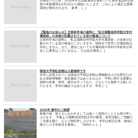
が相次いだため、2024年から試験運用を進めていた携帯電話抑止装
置の本格運用を5月1日から開始いたします。これにより適正な授業
環境が期待されます。 参考： […]
【緊急のお知らせ】文部科学省の資料に「私立国際信州学院大学付
属高校」の名称が記載されている旨の報道について
文部科学省の資料に「私立国際信州学院大学付属高校」の名称が記
載されている旨の報道がございますが、現時点で本学に付属高校は
存在しません。また、過去においても付属高校や系列の学校等が存
在した事実はございません。 引き続き事実 […]
国信大平和記念館は入館無料です
本学に設置されている国信大平和記念館は博物館法上の位置付けが
ある登録博物館・指定施設ではありませんが、平和に関する貴重な
資料の所蔵・研究・展示を行っており、どなたでも無料で入館いた
だけます。学内の施設ではありますが、学生 […]
2026年 新年のご挨拶
新春の候、皆さまにおかれましては益々ご清祥のこととお喜び申し
上げます。 平素より国際信州学院大学の教育・研究活動にご理解と
ご支援を賜り、心より御礼申し上げます。 本学は創立以来、地域に
根ざした大学経営を重視し、「信州から […]