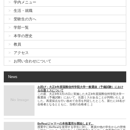
学内メニュー
生活・就職
受験生の方へ
学部一覧
本学の歴史
教員
アクセス
お問い合わせについて
News
お詫び：大正8年度国際信州学院大学一般選抜（予備試験）におけ
る出題ミスについて
この度、大正8年3月15日に実施した大正8年度国際信州学院大学一
般選抜（予備試験）において、出題ミスがあることが判明いたしま
した。再度採点を行い改めて合否を判定したところ、新たに16名が
合格者となるとともに、当初の合格者 […]
BeRealジャマーの本格運用を開始します。
授業中にBeRealを使用する学生に対し、教員や他の学生からの苦情