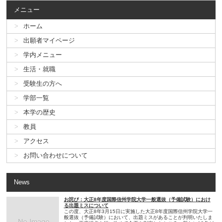
メニュー
ホーム
出願者マイページ
学内メニュー
生活・就職
受験生の方へ
学部一覧
本学の歴史
教員
アクセス
お問い合わせについて
News
お詫び：大正8年度国際信州学院大学一般選抜（予備試験）におけ
る出題ミスについて
この度、大正8年3月15日に実施した大正8年度国際信州学院大学一
般選抜（予備試験）において、出題ミスがあることが判明いたしま