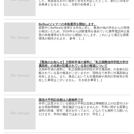
した。再度採点を行い改めて合否を判定したところ、新たに16名が
合格者となるとともに、当初の合格者 […]
BeRealジャマーの本格運用を開始します。
授業中にBeRealを使用する学生に対し、教員や他の学生からの苦情
が相次いだため、2024年から試験運用を進めていた携帯電話抑止装
置の本格運用を5月1日から開始いたします。これにより適正な授業
環境が期待されます。 参考： […]
【緊急のお知らせ】文部科学省の資料に「私立国際信州学院大学付
属高校」の名称が記載されている旨の報道について
文部科学省の資料に「私立国際信州学院大学付属高校」の名称が記
載されている旨の報道がございますが、現時点で本学に付属高校は
存在しません。また、過去においても付属高校や系列の学校等が存
在した事実はございません。 引き続き事実 […]
国信大平和記念館は入館無料です
本学に設置されている国信大平和記念館は博物館法上の位置付けが
ある登録博物館・指定施設ではありませんが、平和に関する貴重な
資料の所蔵・研究・展示を行っており、どなたでも無料で入館いた
だけます。学内の施設ではありますが、学生 […]