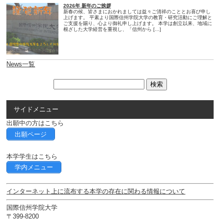
2026年 新年のご挨拶
新春の候、皆さまにおかれましては益々ご清祥のこととお喜び申し
上げます。 平素より国際信州学院大学の教育・研究活動にご理解と
ご支援を賜り、心より御礼申し上げます。 本学は創立以来、地域に
根ざした大学経営を重視し、「信州から […]
News一覧
サイドメニュー
出願中の方はこちら
出願ページ
本学学生はこちら
学内メニュー
インターネット上に流布する本学の存在に関わる情報について
国際信州学院大学
〒399-8200