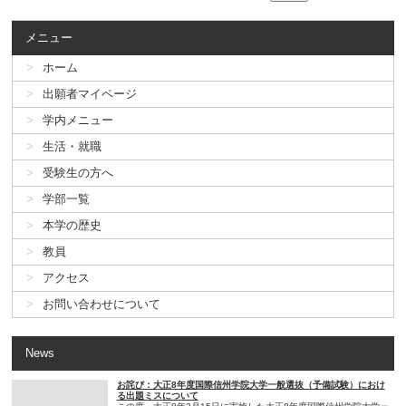
メニュー
ホーム
出願者マイページ
学内メニュー
生活・就職
受験生の方へ
学部一覧
本学の歴史
教員
アクセス
お問い合わせについて
News
お詫び：大正8年度国際信州学院大学一般選抜（予備試験）におけ
る出題ミスについて