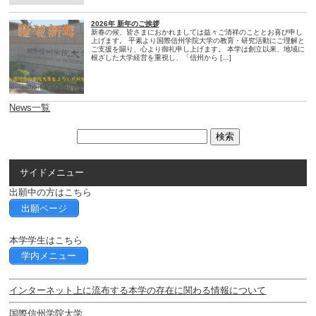
2026年 新年のご挨拶
新春の候、皆さまにおかれましては益々ご清祥のこととお喜び申し
上げます。 平素より国際信州学院大学の教育・研究活動にご理解と
ご支援を賜り、心より御礼申し上げます。 本学は創立以来、地域に
根ざした大学経営を重視し、「信州から […]
News一覧
サイドメニュー
出願中の方はこちら
出願ページ
本学学生はこちら
学内メニュー
インターネット上に流布する本学の存在に関わる情報について
国際信州学院大学