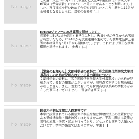
この度、大正8年3月15日に実施した大正8年度国際信州学院大学一
般選抜（予備試験）において、出題ミスがあることが判明いたしま
した。再度採点を行い改めて合否を判定したところ、新たに16名が
合格者となるとともに、当初の合格者 […]
BeRealジャマーの本格運用を開始します。
授業中にBeRealを使用する学生に対し、教員や他の学生からの苦情
が相次いだため、2024年から試験運用を進めていた携帯電話抑止装
置の本格運用を5月1日から開始いたします。これにより適正な授業
環境が期待されます。 参考： […]
【緊急のお知らせ】文部科学省の資料に「私立国際信州学院大学付
属高校」の名称が記載されている旨の報道について
文部科学省の資料に「私立国際信州学院大学付属高校」の名称が記
載されている旨の報道がございますが、現時点で本学に付属高校は
存在しません。また、過去においても付属高校や系列の学校等が存
在した事実はございません。 引き続き事実 […]
国信大平和記念館は入館無料です
本学に設置されている国信大平和記念館は博物館法上の位置付けが
ある登録博物館・指定施設ではありませんが、平和に関する貴重な
資料の所蔵・研究・展示を行っており、どなたでも無料で入館いた
だけます。学内の施設ではありますが、学生 […]