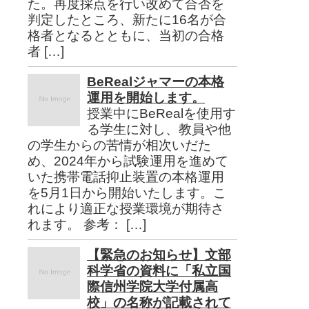
た。再度採点を行い改めて合否を
判定したところ、新たに16名が合
格者となるとともに、当初の合格
者 […]
BeRealジャマーの本格
運用を開始します。
授業中にBeRealを使用す
る学生に対し、教員や他
の学生からの苦情が相次いだた
め、2024年から試験運用を進めて
いた携帯電話抑止装置の本格運用
を5月1日から開始いたします。こ
れにより適正な授業環境が期待さ
れます。 参考： […]
【緊急のお知らせ】文部
科学省の資料に「私立国
際信州学院大学付属高
校」の名称が記載されて