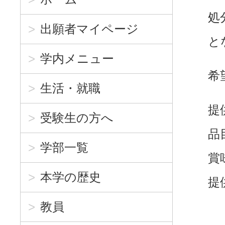
処
出願者マイページ
と
学内メニュー
希
生活・就職
提
受験生の方へ
品
学部一覧
賞
本学の歴史
提
教員