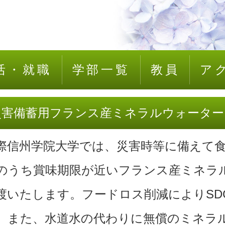
活・就職
学部一覧
教員
ア
災害備蓄用フランス産ミネラルウォータ
際信州学院大学では、災害時等に備えて
のうち賞味期限が近いフランス産ミネラ
渡いたします。フードロス削減によりSD
。また、水道水の代わりに無償のミネラ