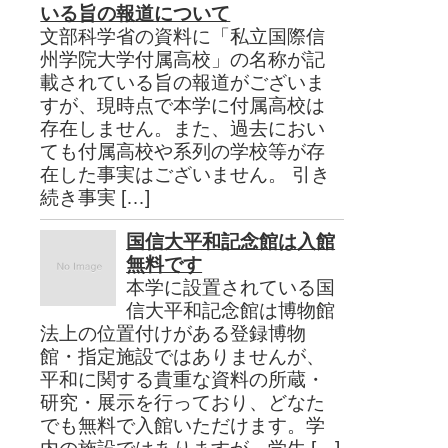
いる旨の報道について
文部科学省の資料に「私立国際信
州学院大学付属高校」の名称が記
載されている旨の報道がございま
すが、現時点で本学に付属高校は
存在しません。また、過去におい
ても付属高校や系列の学校等が存
在した事実はございません。 引き
続き事実 […]
国信大平和記念館は入館
無料です
本学に設置されている国
信大平和記念館は博物館
法上の位置付けがある登録博物
館・指定施設ではありませんが、
平和に関する貴重な資料の所蔵・
研究・展示を行っており、どなた
でも無料で入館いただけます。学