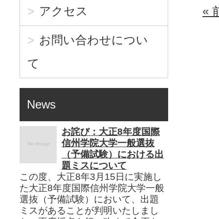
アクセス
«
お問い合わせについ
て
News
お詫び：大正8年度国際
信州学院大学一般選抜
（予備試験）における出
題ミスについて
この度、大正8年3月15日に実施し
た大正8年度国際信州学院大学一般
選抜（予備試験）において、出題
ミスがあることが判明いたしまし