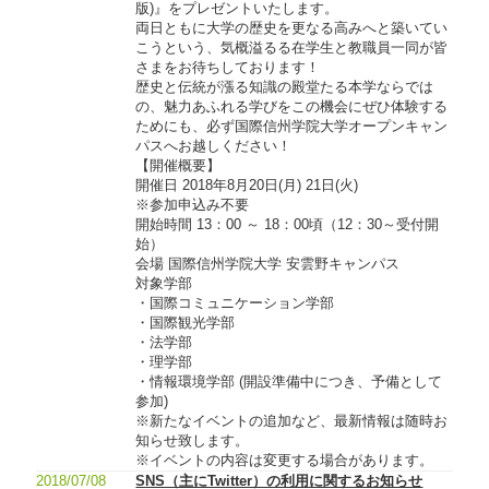
版)』をプレゼントいたします。
両日ともに大学の歴史を更なる高みへと築いてい
こうという、気概溢るる在学生と教職員一同が皆
さまをお待ちしております！
歴史と伝統が漲る知識の殿堂たる本学ならでは
の、魅力あふれる学びをこの機会にぜひ体験する
ためにも、必ず国際信州学院大学オープンキャン
パスへお越しください！
【開催概要】
開催日 2018年8月20日(月) 21日(火)
※参加申込み不要
開始時間 13：00 ～ 18：00頃（12：30～受付開
始）
会場 国際信州学院大学 安雲野キャンパス
対象学部
・国際コミュニケーション学部
・国際観光学部
・法学部
・理学部
・情報環境学部 (開設準備中につき、予備として
参加)
※新たなイベントの追加など、最新情報は随時お
知らせ致します。
※イベントの内容は変更する場合があります。
2018/07/08
SNS（主にTwitter）の利用に関するお知らせ