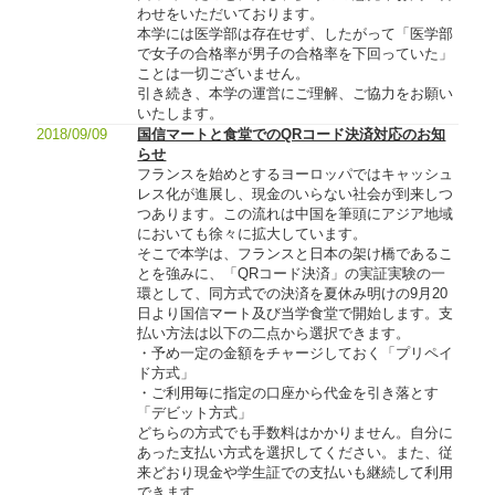
わせをいただいております。
本学には医学部は存在せず、したがって「医学部
で女子の合格率が男子の合格率を下回っていた」
ことは一切ございません。
引き続き、本学の運営にご理解、ご協力をお願い
いたします。
2018/09/09
国信マートと食堂でのQRコード決済対応のお知
らせ
フランスを始めとするヨーロッパではキャッシュ
レス化が進展し、現金のいらない社会が到来しつ
つあります。この流れは中国を筆頭にアジア地域
においても徐々に拡大しています。
そこで本学は、フランスと日本の架け橋であるこ
とを強みに、「QRコード決済」の実証実験の一
環として、同方式での決済を夏休み明けの9月20
日より国信マート及び当学食堂で開始します。支
払い方法は以下の二点から選択できます。
・予め一定の金額をチャージしておく「プリペイ
ド方式」
・ご利用毎に指定の口座から代金を引き落とす
「デビット方式」
どちらの方式でも手数料はかかりません。自分に
あった支払い方式を選択してください。また、従
来どおり現金や学生証での支払いも継続して利用
できます。