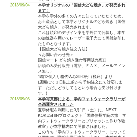
2018/09/04
本学オリジナルの「国信大どら焼き」が発売され
ます！
本学を学外の多くの方々に知っていただくため、
お土産品として本学オリジナルのどら焼き（国信
大どら焼き）が発売されます。
これは焼印のデザイン案を学外にて公募し、本学
の加速器を用いてレーザー電子光にて照射刻印し
たものとなります。
【国信大どら焼き注文方法】
＜お問い合わせ先＞
国信マート どら焼き受付専用販売窓口
店頭のみ受付販売（電話、ＦＡＸ、メールアドレ
ス無し）
1箱12個入り箱代込み3980円（税込）より
(店頭にて３日以上前から予約注文にて対応しま
す、ただしどうしてもという場合も受け付けま
す。)
2018/09/03
本学写真部による、学内フォトウォークラリーが
企画運営されました
夏季休暇を利用した9月1日（土）に、NEXT
KOKUSHINプロジェクト「国際信州学院の旅 学
内フォトウォークラリーとブリオッシュ作り体験
教室」が本学構内にて開催されました。
このうち「学内フォトウォークラリー」について