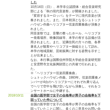
した
10月14日（日）、本学非公認団体・総合音楽研究
部による「秋の現代音楽祭」が開催されました。
『変容するヨーロッパ』をテーマに現代音楽が演
奏されました。また、日本初演となるシュトック
ハウゼン作曲ヘリコプター弦楽四重奏曲が演奏さ
れました。
同音楽祭では、音響の整ったホール、ヘリコプタ
ー発着場所、映像回線等、本学の有する設備が活
用されました。また、近隣住民の方々の他、各界
著名人が観客やヘリコプター操縦士として訪れ、
本学の地域貢献、芸術振興に対する姿勢を示すこ
とが出来ました。
なお、本行事は国際信州学院大学総合音楽研究部
と安雲野市文化振興財団との共催で行われまし
た。
※「ヘリコプター弦楽四重奏曲」
シュトックハウゼン作曲。1993年。弦楽四重奏メ
ンバーが4台のヘリコプターにそれぞれ乗り込ん
でヘリで空中を飛び交いながら演奏し、それをコ
ンサートホールに中継する。
2018/10/11
全国の医学部で女子の合格率が男子の合格率を下
回っていた件について
全国の医学部で女子の合格率が男子の合格率を下
回っていたことに関し、多くのご意見やお問い合