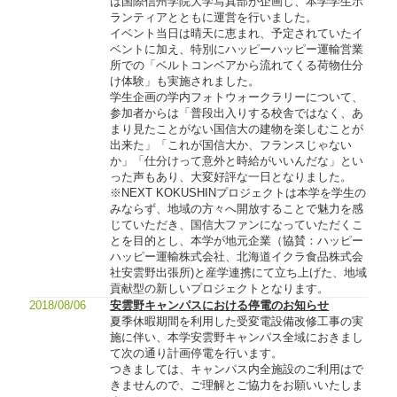
は国際信州学院大学写真部が企画し、本学学生ボ
ランティアとともに運営を行いました。
イベント当日は晴天に恵まれ、予定されていたイ
ベントに加え、特別にハッピーハッピー運輸営業
所での「ベルトコンベアから流れてくる荷物仕分
け体験」も実施されました。
学生企画の学内フォトウォークラリーについて、
参加者からは「普段出入りする校舎ではなく、あ
まり見たことがない国信大の建物を楽しむことが
出来た」「これが国信大か、フランスじゃない
か」「仕分けって意外と時給がいいんだな」とい
った声もあり、大変好評な一日となりました。
※NEXT KOKUSHINプロジェクトは本学を学生の
みならず、地域の方々へ開放することで魅力を感
じていただき、国信大ファンになっていただくこ
とを目的とし、本学が地元企業（協賛：ハッピー
ハッピー運輸株式会社、北海道イクラ食品株式会
社安雲野出張所)と産学連携にて立ち上げた、地域
貢献型の新しいプロジェクトとなります。
2018/08/06
安雲野キャンパスにおける停電のお知らせ
夏季休暇期間を利用した受変電設備改修工事の実
施に伴い、本学安雲野キャンパス全域におきまし
て次の通り計画停電を行います。
つきましては、キャンパス内全施設のご利用はで
きませんので、ご理解とご協力をお願いいたしま