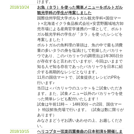
けます。
2018/10/24
お魚（タラ）を使った簡単メニューをポルトガル
観光学科の学生が考案しました
国際信州学院大学ポルトガル観光学科×国信マー
ト×北海道イクラ食品株式会社×安雲野圏域地方卸
売市場による産商官学連携の一環として、ポルト
ガル観光学科の学生が「タラ」を使ったレシピを
考案しました！
ポルトガルの魚料理の筆頭は、魚の中で最も消費
量の多いタラの身を塩漬けして乾燥したバカリャ
ウであり、このバカリャウの調理法は1年365日分
が存在すると言われていますが、今回はいままで
知る人ぞ知る存在であったバカリャウを日本に紹
介する画期的なレシピとなります。
11月の国信マートで、試食提供とレシピのPRを
行います♪
当日は＜バカリャウのユッケ＞をご試食いただき
ます。また、試食メニュー以外のバカリャウを使
った簡単レシピも配付いたします！
試食は午前11時～・14時30分～の2回、国信マー
ト 特設鮮魚売場で行います。（試食は数に限りが
あります）
みなさまどうぞお誘いあわせの上、お越しくださ
い。
2018/10/15
ヘリコプター弦楽四重奏曲の日本初演を開催しま