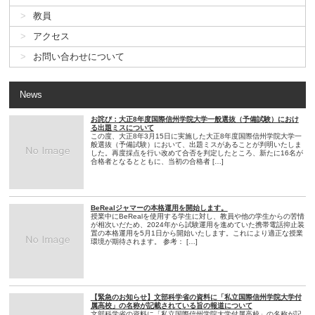
教員
アクセス
お問い合わせについて
News
お詫び：大正8年度国際信州学院大学一般選抜（予備試験）におけ
る出題ミスについて
この度、大正8年3月15日に実施した大正8年度国際信州学院大学一
般選抜（予備試験）において、出題ミスがあることが判明いたしま
した。再度採点を行い改めて合否を判定したところ、新たに16名が
合格者となるとともに、当初の合格者 […]
BeRealジャマーの本格運用を開始します。
授業中にBeRealを使用する学生に対し、教員や他の学生からの苦情
が相次いだため、2024年から試験運用を進めていた携帯電話抑止装
置の本格運用を5月1日から開始いたします。これにより適正な授業
環境が期待されます。 参考： […]
【緊急のお知らせ】文部科学省の資料に「私立国際信州学院大学付
属高校」の名称が記載されている旨の報道について
文部科学省の資料に「私立国際信州学院大学付属高校」の名称が記