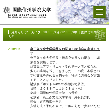
お知らせ アーカイブ | 10ページ目 (12ページ中) | 国際信州学院
大学
2018/11/10
燕三条文化大学学長をお招きし講演会を実施しま
す
燕三条文化大学学長・綿貫良知氏をお招きし、講
演会を実施します。
綿貫氏はアフィリエイト学の第一人者と知られ、
多くの業績を残してきました。この度、本学との
学術交流を深める目的から、特別に講演会を実施
することとなりました。
講演会「ポストTwitterの情報技術展望」
日時：２０１８年１１月２８日（水）
会場：国際信州学院大学 ８号館
公演者：燕三条文化大学学長・綿貫良知氏
司会：道玄坂四十八男
入場方法：予約不要で、一般の方もご参加いただ