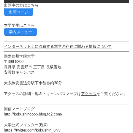
出願中の方はこちら
出願ページ
本学学生はこちら
学内メニュー
インターネット上に流布する本学の存在に関わる情報について
国際信州学院大学
〒399-8200
長野県 安雲野市 三丁目 長坂番地
安雲野キャンパス
大糸線安雲追分駅下車徒歩約30分
アクセスの詳細・地図・キャンパスマップは
アクセス
をご覧ください。
国信マートブログ
http://kokushincoop.blog.fc2.com/
大学公式ツイッター(現X)
https://twitter.com/kokushin_univ