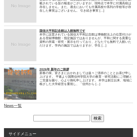
載されている旨の報道がございますが、現時点で本学に付属高校は
存在しません。また、過去においても付属高校や系列の学校等が存
在した事実はございません。 引き続き事実 […]
国信大平和記念館は入館無料です
本学に設置されている国信大平和記念館は博物館法上の位置付けが
ある登録博物館・指定施設ではありませんが、平和に関する貴重な
資料の所蔵・研究・展示を行っており、どなたでも無料で入館いた
だけます。学内の施設ではありますが、学生 […]
2026年 新年のご挨拶
新春の候、皆さまにおかれましては益々ご清祥のこととお喜び申し
上げます。 平素より国際信州学院大学の教育・研究活動にご理解と
ご支援を賜り、心より御礼申し上げます。 本学は創立以来、地域に
根ざした大学経営を重視し、「信州から […]
News一覧
サイドメニュー