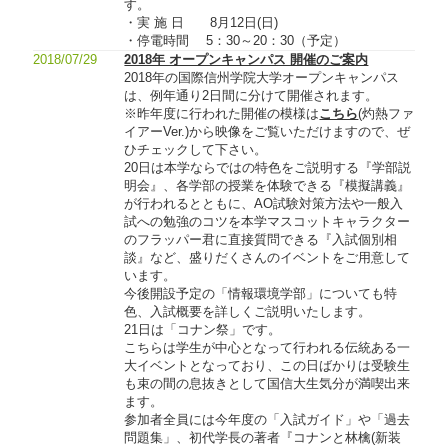
す。
・実 施 日 8月12日(日)
・停電時間 5：30～20：30（予定）
2018/07/29
2018年 オープンキャンパス 開催のご案内
2018年の国際信州学院大学オープンキャンパス
は、例年通り2日間に分けて開催されます。
※昨年度に行われた開催の模様は
こちら
(灼熱ファ
イアーVer.)から映像をご覧いただけますので、ぜ
ひチェックして下さい。
20日は本学ならではの特色をご説明する『学部説
明会』、各学部の授業を体験できる『模擬講義』
が行われるとともに、AO試験対策方法や一般入
試への勉強のコツを本学マスコットキャラクター
のフラッパー君に直接質問できる『入試個別相
談』など、盛りだくさんのイベントをご用意して
います。
今後開設予定の「情報環境学部」についても特
色、入試概要を詳しくご説明いたします。
21日は「コナン祭」です。
こちらは学生が中心となって行われる伝統ある一
大イベントとなっており、この日ばかりは受験生
も束の間の息抜きとして国信大生気分が満喫出来
ます。
参加者全員には今年度の「入試ガイド」や「過去
問題集」、初代学長の著者『コナンと林檎(新装