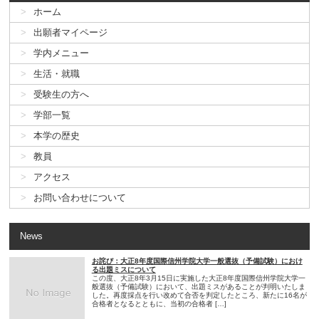
ホーム
出願者マイページ
学内メニュー
生活・就職
受験生の方へ
学部一覧
本学の歴史
教員
アクセス
お問い合わせについて
News
お詫び：大正8年度国際信州学院大学一般選抜（予備試験）におけ
る出題ミスについて
この度、大正8年3月15日に実施した大正8年度国際信州学院大学一
般選抜（予備試験）において、出題ミスがあることが判明いたしま
した。再度採点を行い改めて合否を判定したところ、新たに16名が
合格者となるとともに、当初の合格者 […]