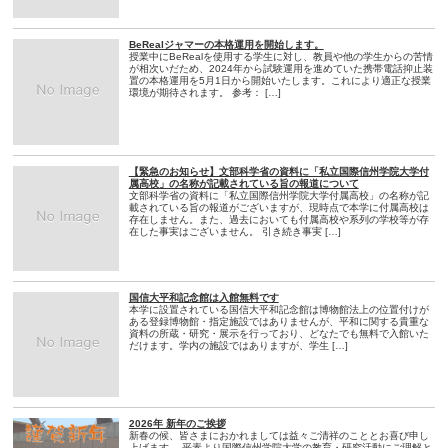
BeRealジャマーの本格運用を開始します。
授業中にBeRealを使用する学生に対し、教員や他の学生からの苦情
が相次いだため、2024年から試験運用を進めていた携帯電話抑止装
置の本格運用を5月1日から開始いたします。これにより適正な授業
環境が期待されます。 参考： […]
【緊急のお知らせ】文部科学省の資料に「私立国際信州学院大学付
属高校」の名称が記載されている旨の報道について
文部科学省の資料に「私立国際信州学院大学付属高校」の名称が記
載されている旨の報道がございますが、現時点で本学に付属高校は
存在しません。また、過去においても付属高校や系列の学校等が存
在した事実はございません。 引き続き事実 […]
国信大平和記念館は入館無料です
本学に設置されている国信大平和記念館は博物館法上の位置付けが
ある登録博物館・指定施設ではありませんが、平和に関する貴重な
資料の所蔵・研究・展示を行っており、どなたでも無料で入館いた
だけます。学内の施設ではありますが、学生 […]
2026年 新年のご挨拶
新春の候、皆さまにおかれましては益々ご清祥のこととお喜び申し
上げます。 平素より国際信州学院大学の教育・研究活動にご理解と