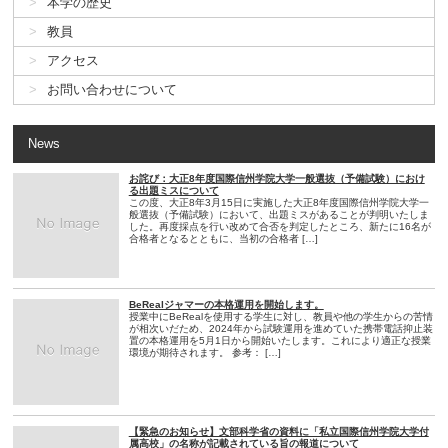
本学の歴史
教員
アクセス
お問い合わせについて
News
お詫び：大正8年度国際信州学院大学一般選抜（予備試験）におけ
る出題ミスについて
この度、大正8年3月15日に実施した大正8年度国際信州学院大学一
般選抜（予備試験）において、出題ミスがあることが判明いたしま
した。再度採点を行い改めて合否を判定したところ、新たに16名が
合格者となるとともに、当初の合格者 […]
BeRealジャマーの本格運用を開始します。
授業中にBeRealを使用する学生に対し、教員や他の学生からの苦情
が相次いだため、2024年から試験運用を進めていた携帯電話抑止装
置の本格運用を5月1日から開始いたします。これにより適正な授業
環境が期待されます。 参考： […]
【緊急のお知らせ】文部科学省の資料に「私立国際信州学院大学付
属高校」の名称が記載されている旨の報道について