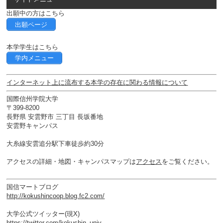
出願中の方はこちら
出願ページ
本学学生はこちら
学内メニュー
インターネット上に流布する本学の存在に関わる情報について
国際信州学院大学
〒399-8200
長野県 安雲野市 三丁目 長坂番地
安雲野キャンパス
大糸線安雲追分駅下車徒歩約30分
アクセスの詳細・地図・キャンパスマップは
アクセス
をご覧ください。
国信マートブログ
http://kokushincoop.blog.fc2.com/
大学公式ツイッター(現X)
https://twitter.com/kokushin_univ