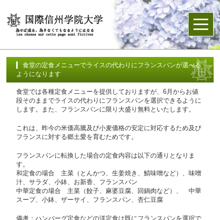
食堂の定食メニューでライスの代わりにフランスパンが選べる
ようになります
食堂では各種定食メニューを提供しておりますが、6月からお値
段そのままでライスの代わりにフランスパンを選択できるように
します。また、フランスパンに限り大盛り無料といたします。
これは、昨今の米価高騰及び小麦価格の安定に対応するため及び
フランスに対する郷土愛を育むためです。
フランスパンに転換した場合の定食内容は以下の通りとなりま
す。
和定食の場合 主菜（とんかつ、生姜焼き、鯖味噌など）、味噌
汁、サラダ、小鉢、お新香、フランスパン
中華定食の場合 主菜（餃子、麻婆豆腐、回鍋肉など）、 中華
スープ、小鉢、ザーサイ、フランスパン、杏仁豆腐
備考：ハンバーグ定食などの洋定食は既にフランスパンを選択で