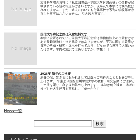
文部科学省の資料に「私立国際信州学院大学付属高校」の名称が記
載されている旨の報道がございますが、現時点で本学に付属高校は
存在しません。また、過去においても付属高校や系列の学校等が存
在した事実はございません。 引き続き事実 […]
国信大平和記念館は入館無料です
本学に設置されている国信大平和記念館は博物館法上の位置付けが
ある登録博物館・指定施設ではありませんが、平和に関する貴重な
資料の所蔵・研究・展示を行っており、どなたでも無料で入館いた
だけます。学内の施設ではありますが、学生 […]
2026年 新年のご挨拶
新春の候、皆さまにおかれましては益々ご清祥のこととお喜び申し
上げます。 平素より国際信州学院大学の教育・研究活動にご理解と
ご支援を賜り、心より御礼申し上げます。 本学は創立以来、地域に
根ざした大学経営を重視し、「信州から […]
News一覧
サイドメニュー