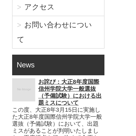
アクセス
お問い合わせについ
て
News
お詫び：大正8年度国際
信州学院大学一般選抜
（予備試験）における出
題ミスについて
この度、大正8年3月15日に実施し
た大正8年度国際信州学院大学一般
選抜（予備試験）において、出題
ミスがあることが判明いたしまし