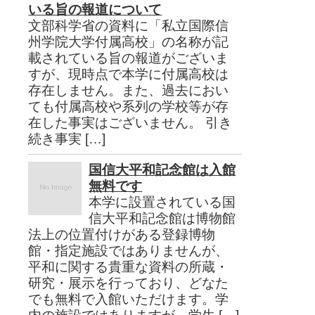
いる旨の報道について
文部科学省の資料に「私立国際信
州学院大学付属高校」の名称が記
載されている旨の報道がございま
すが、現時点で本学に付属高校は
存在しません。また、過去におい
ても付属高校や系列の学校等が存
在した事実はございません。 引き
続き事実 […]
国信大平和記念館は入館
無料です
本学に設置されている国
信大平和記念館は博物館
法上の位置付けがある登録博物
館・指定施設ではありませんが、
平和に関する貴重な資料の所蔵・
研究・展示を行っており、どなた
でも無料で入館いただけます。学