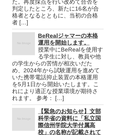
た。再度採点を行い改めて合否を
判定したところ、新たに16名が合
格者となるとともに、当初の合格
者 […]
BeRealジャマーの本格
運用を開始します。
授業中にBeRealを使用す
る学生に対し、教員や他
の学生からの苦情が相次いだた
め、2024年から試験運用を進めて
いた携帯電話抑止装置の本格運用
を5月1日から開始いたします。こ
れにより適正な授業環境が期待さ
れます。 参考： […]
【緊急のお知らせ】文部
科学省の資料に「私立国
際信州学院大学付属高
校」の名称が記載されて