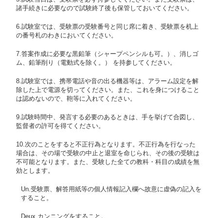
諸手続きに必要なので試験終了後も保管しておいてください。
6.試験室では、受験票の受験番号と同じ席に着き、受験票を机上
の番号札のわきにおいてください。
7.答案作成に必要な黒鉛筆（シャープペンシルも可。）、消しゴ
ム、鉛筆削り（電動式を除く。） を持参してください。
8.試験室では、携帯電話や音の出る機器等は、アラーム設定を解
除した上で電源を切ってください。また、これを身につけること
は認めないので、鞄等に入れてください。
9.試験時間中、発言する必要のあるときは、手を挙げて合図し、
監督者の許可を得てください。
10.次のことをすると不正行為となります。不正行為を行なった
場合は、その場で受験の中止と退室を命じられ、その後の受験は
不可能となります。また、受験した全ての教科・科目の成績を無
効とします。
Un.受験票、解答用紙等の個人情報記入欄へ故意に虚偽の記入を
すること。
Deux.カンニングをすること。