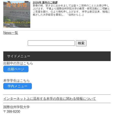
2026年 新年のご挨拶
新春の候、皆さまにおかれましては益々ご清祥のこととお喜び申し
上げます。 平素より国際信州学院大学の教育・研究活動にご理解と
ご支援を賜り、心より御礼申し上げます。 本学は創立以来、地域に
根ざした大学経営を重視し、「信州から […]
News一覧
サイドメニュー
出願中の方はこちら
出願ページ
本学学生はこちら
学内メニュー
インターネット上に流布する本学の存在に関わる情報について
国際信州学院大学
〒399-8200