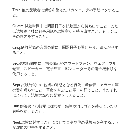
Trois.他の受験者に解答を教えたりカンニングの手助けをするこ
と。
Quatre.試験時間中に問題冊子を試験室から持ち出すこと、また
は試験終了後に解答用紙を試験室から持ち出すこと。もしくは
その両方をすること。
Cinq.解答開始の合図の前に、問題冊子を開いたり、読んだりす
ること。
Six.試験時間中に、携帯電話やスマートフォン、ウェアラブル
端末、スピーカー、電子辞書、ICレコーダー等の電子機器類を
使用すること。
Sept.試験時間中に他者の迷惑となる行為（着信音、アラーム等
の音を鳴らすこと、革命を叫ぶこと等）を行うこと、またそれ
によって、試験の進行に影響を与えること。
Huit.解答終了の指示に従わず、鉛筆や消しゴムを持っていたり
解答を続けること。
Neuf.試験に関することについて自身や他の受験者を利するよう
な虚偽の申告をすること。