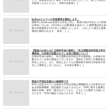
した。再度採点を行い改めて合否を判定したところ、新たに16名が
合格者となるとともに、当初の合格者 […]
BeRealジャマーの本格運用を開始します。
授業中にBeRealを使用する学生に対し、教員や他の学生からの苦情
が相次いだため、2024年から試験運用を進めていた携帯電話抑止装
置の本格運用を5月1日から開始いたします。これにより適正な授業
環境が期待されます。 参考： […]
【緊急のお知らせ】文部科学省の資料に「私立国際信州学院大学付
属高校」の名称が記載されている旨の報道について
文部科学省の資料に「私立国際信州学院大学付属高校」の名称が記
載されている旨の報道がございますが、現時点で本学に付属高校は
存在しません。また、過去においても付属高校や系列の学校等が存
在した事実はございません。 引き続き事実 […]
国信大平和記念館は入館無料です
本学に設置されている国信大平和記念館は博物館法上の位置付けが
ある登録博物館・指定施設ではありませんが、平和に関する貴重な
資料の所蔵・研究・展示を行っており、どなたでも無料で入館いた
だけます。学内の施設ではありますが、学生 […]