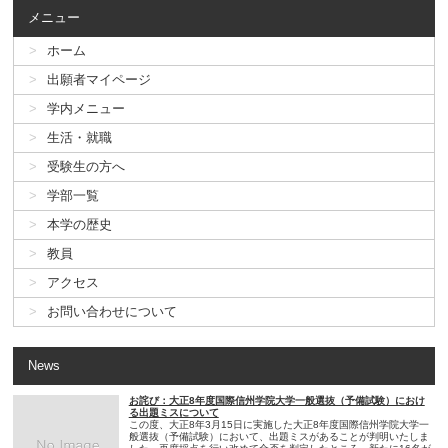
メニュー
ホーム
出願者マイページ
学内メニュー
生活・就職
受験生の方へ
学部一覧
本学の歴史
教員
アクセス
お問い合わせについて
News
お詫び：大正8年度国際信州学院大学一般選抜（予備試験）におけ
る出題ミスについて
この度、大正8年3月15日に実施した大正8年度国際信州学院大学一
般選抜（予備試験）において、出題ミスがあることが判明いたしま