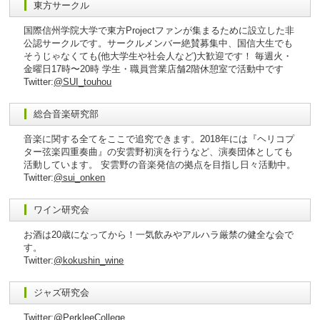
東方サークル
国際信州学院大学で東方Projectファンが集まるために設立した非
公認サークルです。サークルメンバー絶賛募集中、国信大生でも
そうじゃなくても(他大学生や社会人など)大歓迎です！ 毎週火・
金曜日17時〜20時 学生・職員営業店舗2階休憩室で活動中です
Twitter:
@SUI_touhou
総合音楽研究部
音楽に関する全てをここで追究できます。2018年には『ヘリコプ
ター弦楽四重奏曲』の安雲野初演を行うなど、演奏団体としても
活動しています。 安雲野の音楽発信の拠点を目指し日々活動中。
Twitter:
@sui_onken
ワイン研究会
お酒は20歳になってから！一気飲みやアルハラ厳禁の健全な会で
す。
Twitter:
@kokushin_wine
ジャズ研究会
Twitter:
@PerkleeCollege