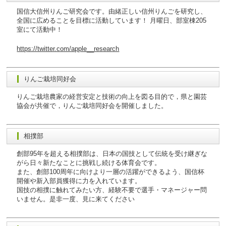
国信大信州りんご研究会です。由緒正しい信州りんごを研究し、
全国に広めることを目標に活動しています！ 月曜日、部室棟205
室にて活動中！
https://twitter.com/apple__research
りんご栽培同好会
りんご栽培農家の経営安定と技術の向上を図る目的で，県と園芸
協会が共催で，りんご栽培同好会を開催しました。
相撲部
創部95年を超える相撲部は、日本の国技として伝統を受け継ぎな
がら日々新たなことに挑戦し続ける体育会です。
また、創部100周年に向けより一層の活躍ができるよう、国信杯
開催や新入部員獲得に力を入れています。
国技の相撲に触れてみたい方、経験不要で選手・マネージャー問
いません。是非一度、見に来てください