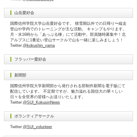
山岳愛好会
国際信州学院大学山岳愛好会です。 積雪期以外での日帰り〜縦走
登山や学内でのトレーニングが主な活動。 キャンプもやります。
月・水16時から「あっぷる棟」にて活動中。部員随時募集中！北
アルプスに1番近い登山サークルで山を一緒に楽しみましょう！
Twitter:
@kokushin_yama
フラッパー愛好会
新聞部
国際信州学院大学新聞部から発行される部制作新聞を電子版にて
配信しています。 不定期ですが、魅力溢れる国信大の華々しい
日々を全世界の皆様へお送りいたします。
Twitter:
@SUI_KokusinNews
ボランティアサークル
Twitter:
@SUI_volunteer