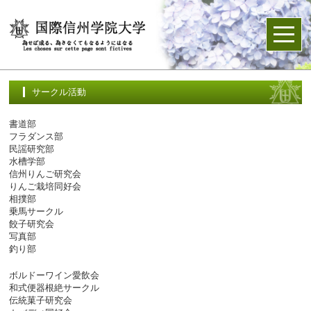
サークル活動
書道部
フラダンス部
民謡研究部
水槽学部
信州りんご研究会
りんご栽培同好会
相撲部
乗馬サークル
餃子研究会
写真部
釣り部
ボルドーワイン愛飲会
和式便器根絶サークル
伝統菓子研究会