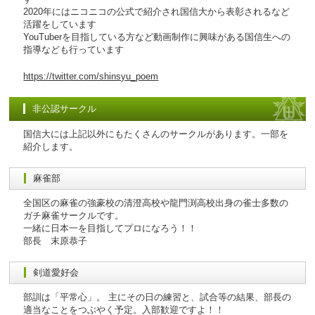
2020年にはニコニコの公式で紹介され国信大から表彰されるなど
活躍をしています
YouTuberを目指している方など動画制作に興味がある国信生への
指導なども行っています
https://twitter.com/shinsyu_poem
非公認サークル
国信大には上記以外にもたくさんのサークルがあります。一部を
紹介します。
麻雀部
全国区の麻雀の強豪校の清澄高校や龍門渕高校出身の雀士多数の
ガチ麻雀サークルです。
一緒に日本一を目指してプロになろう！！
部長 末原恭子
剣道愛好会
部訓は「平常心」。 主にその日の練習と、試合等の結果、部長の
適当なことをつぶやく予定。入部歓迎ですよ！！