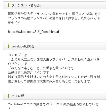
フランスパン愛好会
国際信州学院大学フランスパン愛好会です！ 国信大とも縁のある
フランスの名物フランスパンの魅力を日々探求し、広めるべく活
動中です
https://twitter.com/SUI_Frenchbread
LoveLive!研究会
コンセプトは
「あまり表立たない国信大生ラブライバーが気兼ねなく遊ぶ場を
作りたい」で
「みんなで楽しむこと」に重きを置いています
活動場所は長野がメインです
以前は国信大生以外の方の入会も受け付けていましたが、現在制
度が変わって原則国信大生のみ入会可能となっております。
ボイロ部
YouTubeやニコニコ動画でVOICEROID系の動画を投稿していま
す