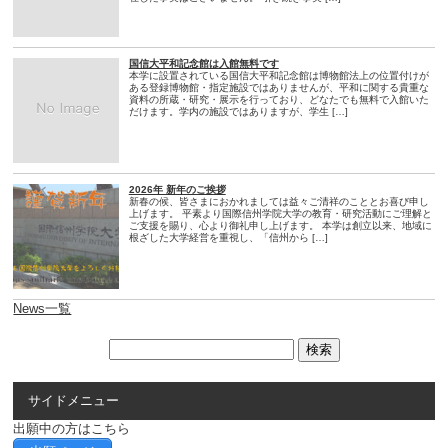
国信大平和記念館は入館無料です
本学に設置されている国信大平和記念館は博物館法上の位置付けが
ある登録博物館・指定施設ではありませんが、平和に関する貴重な
資料の所蔵・研究・展示を行っており、どなたでも無料で入館いた
だけます。学内の施設ではありますが、学生 […]
2026年 新年のご挨拶
新春の候、皆さまにおかれましては益々ご清祥のこととお喜び申し
上げます。 平素より国際信州学院大学の教育・研究活動にご理解と
ご支援を賜り、心より御礼申し上げます。 本学は創立以来、地域に
根ざした大学経営を重視し、「信州から […]
News一覧
サイドメニュー
出願中の方はこちら