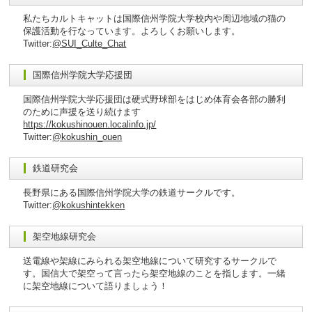
私たちカルトキャットは国際信州学院大学校内や周辺地域の猫の
保護活動を行なっています。よろしくお願いします。
Twitter:
@SUI_Culte_Chat
国際信州学院大学応援団
国際信州学院大学応援団は硬式野球部をはじめ体育会各部の勝利
のために声援を送り続けます
https://kokushinouen.localinfo.jp/
Twitter:
@kokushin_ouen
鉄道研究会
長野県にある国際信州学院大学の鉄道サークルです。
Twitter:
@kokushintekken
架空地線研究会
送電線や架線にみられる架空地線について研究するサークルで
す。国信大で架空って言ったら架空地線のことを指します。一緒
に架空地線について語りましょう！