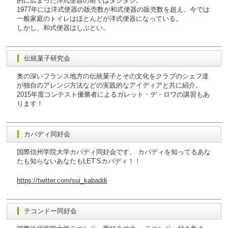
的に広まった洋式便器の前ではタジタジ。
1977年には洋式便器の販売数が和式便器の販売数を超え、今では
一般家庭のトイレはほとんどが洋式便器になっている。
しかし、和式便器はしぶとい。
伝統菓子研究会
奥の深いフランス地方の伝統菓子とその文化をクラブのシェフ達
が独自のアレンジ方法などの実践的なアイディアと共に紹介。
2015年度コンテスト優勝者によるガレット・デ・ロワの講習もあ
ります！
カバディ同好会
国際信州学院大学カバディ同好会です。 カバディを知ってるあな
たも知らないあなたもLET’Sカバディ！！
https://twitter.com/sui_kabaddi
テコンドー同好会