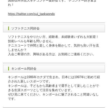
国際信州学院大学テコンドー愛好会です。 テコンドー好き集ま
れ！
https://twitter.com/sui_taekwondo
ソフトテニス同好会
ソフトテニスをやりたい方、経験者、未経験者いずれも大歓迎！
技術レベルも年齢も問いません。
テニスコートで仲間と楽しく身体を動かして、気持ち良い汗を流
しませんか？
入会ご希望の方、興味がある方は、お気軽にご連絡ください。
キンボール同好会
キンボールは1986年カナダで生まれ、日本には1997年に初めて紹
介された新しいスポーツです。
キンボールは、子どもから高齢者まで選手として楽しむことがで
きる生涯スポーツとして注目を集めています。
ぜひ見に来てください、キンボールに魅了されること間違いなし
です。