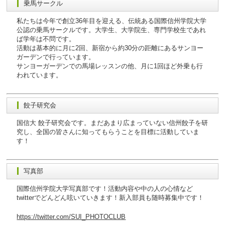
乗馬サークル
私たちは今年で創立36年目を迎える、伝統ある国際信州学院大学
公認の乗馬サークルです。大学生、大学院生、専門学校生であれ
ば学年は不問です。
活動は基本的に月に2回、新宿から約30分の距離にあるサンヨー
ガーデンで行っています。
サンヨーガーデンでの馬場レッスンの他、月に1回ほど外乗も行
われています。
餃子研究会
国信大 餃子研究会です。まだあまり広まっていない信州餃子を研
究し、全国の皆さんに知ってもらうことを目標に活動していま
す！
写真部
国際信州学院大学写真部です！活動内容や中の人の心情など
twitterでどんどん呟いていきます！新入部員も随時募集中です！
https://twitter.com/SUI_PHOTOCLUB