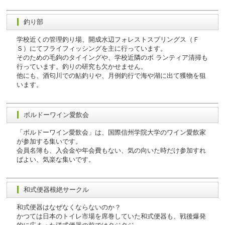
釣り部
学校近くの管理釣り場、開成水辺フォレストスプリングス（Ｆ
Ｓ）にてフライフィッシングを主に行っています。
そのための毛鉤のタイイングや、学校近隣のボ ランティア清掃も
行っています。釣りの研究も欠かせません。
他にも、酒匂川での鮎釣りや、月例釣行で海や湖に出て獲物を狙
います。
ボルドーワイン愛飲会
「ボルドーワイン愛飲会」は、国際信州学院大学のワイン愛飲家
が参加する集いです。
会員名簿も、入会金や年会費もない、気の向いた時だけ参加すれ
ばよい、気楽な集いです。
和式便器根絶サークル
和式便器はなぜなくならないのか？
かつては日本のトイレ市場を席巻していた和式便器も、戦後爆発