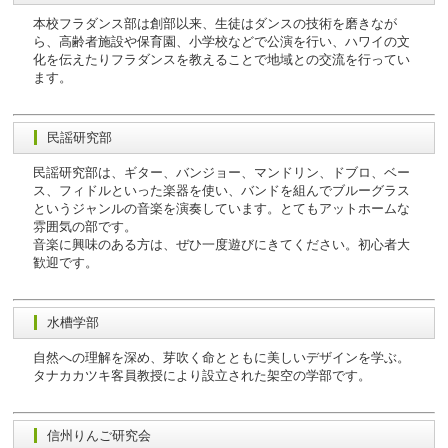
本校フラダンス部は創部以来、生徒はダンスの技術を磨きなが
ら、高齢者施設や保育園、小学校などで公演を行い、ハワイの文
化を伝えたりフラダンスを教えることで地域との交流を行ってい
ます。
民謡研究部
民謡研究部は、ギター、バンジョー、マンドリン、ドブロ、ベー
ス、フィドルといった楽器を使い、バンドを組んでブルーグラス
というジャンルの音楽を演奏しています。とてもアットホームな
雰囲気の部です。
音楽に興味のある方は、ぜひ一度遊びにきてください。初心者大
歓迎です。
水槽学部
自然への理解を深め、芽吹く命とともに美しいデザインを学ぶ。
タナカカツキ客員教授により設立された架空の学部です。
信州りんご研究会