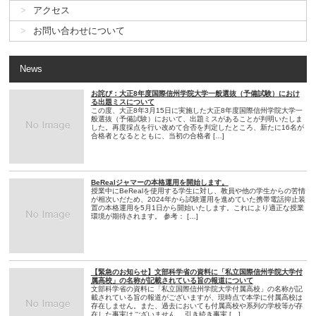
アクセス
お問い合わせについて
News
お詫び：大正8年度国際信州学院大学一般選抜（予備試験）におけ
る出題ミスについて
この度、大正8年3月15日に実施した大正8年度国際信州学院大学一
般選抜（予備試験）において、出題ミスがあることが判明いたしま
した。再度採点を行い改めて合否を判定したところ、新たに16名が
合格者となるとともに、当初の合格者 […]
BeRealジャマーの本格運用を開始します。
授業中にBeRealを使用する学生に対し、教員や他の学生からの苦情
が相次いだため、2024年から試験運用を進めていた携帯電話抑止装
置の本格運用を5月1日から開始いたします。これにより適正な授業
環境が期待されます。 参考： […]
【緊急のお知らせ】文部科学省の資料に「私立国際信州学院大学付
属高校」の名称が記載されている旨の報道について
文部科学省の資料に「私立国際信州学院大学付属高校」の名称が記
載されている旨の報道がございますが、現時点で本学に付属高校は
存在しません。また、過去においても付属高校や系列の学校等が存
在した事実はございません。 引き続き事実 […]