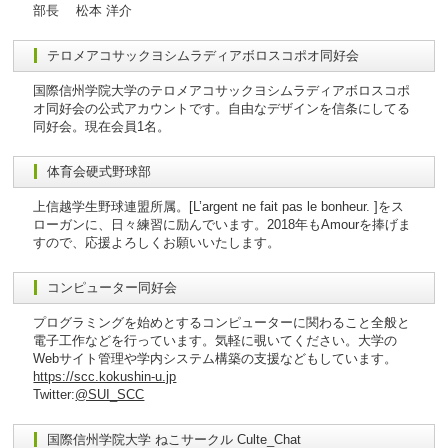
部長 松本 洋介
テロメアコサックヨシムラディアボロスコポオ同好会
国際信州学院大学のテロメアコサックヨシムラディアボロスコポ
オ同好会の公式アカウントです。自由なデザインを信条にしてる
同好会。現在会員1名。
体育会硬式野球部
上信越学生野球連盟所属。[L’argent ne fait pas le bonheur. ]をス
ローガンに、日々練習に励んでいます。2018年もAmourを捧げま
すので、応援よろしくお願いいたします。
コンピューター同好会
プログラミングを始めとするコンピューターに関わること全般と
電子工作などを行っています。気軽に覗いてください。大学の
Webサイト管理や学内システム構築の支援などもしています。
https://scc.kokushin-u.jp
Twitter:
@SUI_SCC
国際信州学院大学 ねこサークル Culte_Chat