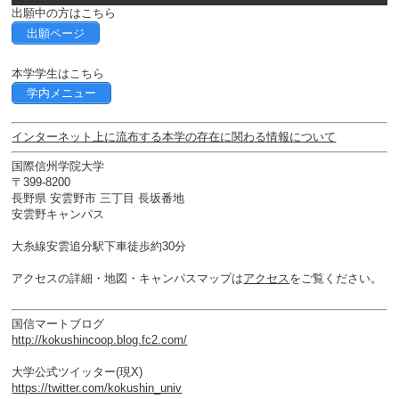
出願中の方はこちら
出願ページ
本学学生はこちら
学内メニュー
インターネット上に流布する本学の存在に関わる情報について
国際信州学院大学
〒399-8200
長野県 安雲野市 三丁目 長坂番地
安雲野キャンパス
大糸線安雲追分駅下車徒歩約30分
アクセスの詳細・地図・キャンパスマップは
アクセス
をご覧ください。
国信マートブログ
http://kokushincoop.blog.fc2.com/
大学公式ツイッター(現X)
https://twitter.com/kokushin_univ