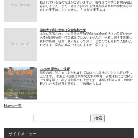
載されている旨の報道がございますが、現時点で本学に付属高校は
存在しません。また、過去においても付属高校や系列の学校等が存
在した事実はございません。 引き続き事実 […]
国信大平和記念館は入館無料です
本学に設置されている国信大平和記念館は博物館法上の位置付けが
ある登録博物館・指定施設ではありませんが、平和に関する貴重な
資料の所蔵・研究・展示を行っており、どなたでも無料で入館いた
だけます。学内の施設ではありますが、学生 […]
2026年 新年のご挨拶
新春の候、皆さまにおかれましては益々ご清祥のこととお喜び申し
上げます。 平素より国際信州学院大学の教育・研究活動にご理解と
ご支援を賜り、心より御礼申し上げます。 本学は創立以来、地域に
根ざした大学経営を重視し、「信州から […]
News一覧
サイドメニュー