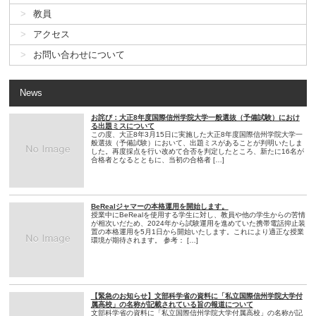
教員
アクセス
お問い合わせについて
News
お詫び：大正8年度国際信州学院大学一般選抜（予備試験）におけ
る出題ミスについて
この度、大正8年3月15日に実施した大正8年度国際信州学院大学一
般選抜（予備試験）において、出題ミスがあることが判明いたしま
した。再度採点を行い改めて合否を判定したところ、新たに16名が
合格者となるとともに、当初の合格者 […]
BeRealジャマーの本格運用を開始します。
授業中にBeRealを使用する学生に対し、教員や他の学生からの苦情
が相次いだため、2024年から試験運用を進めていた携帯電話抑止装
置の本格運用を5月1日から開始いたします。これにより適正な授業
環境が期待されます。 参考： […]
【緊急のお知らせ】文部科学省の資料に「私立国際信州学院大学付
属高校」の名称が記載されている旨の報道について
文部科学省の資料に「私立国際信州学院大学付属高校」の名称が記