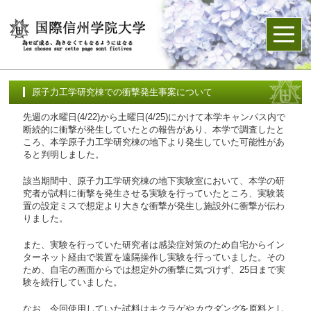
原子力工学研究棟での衝撃発生事案について
先週の水曜日(4/22)から土曜日(4/25)にかけて本学キャンパス内で
断続的に衝撃が発生していたとの報告があり、本学で調査したと
ころ、本学原子力工学研究棟の地下より発生していた可能性があ
ると判明しました。
該当期間中、原子力工学研究棟の地下実験室において、本学の研
究者が試料に衝撃を発生させる実験を行っていたところ、実験装
置の設定ミスで想定より大きな衝撃が発生し施設外に衝撃が伝わ
りました。
また、実験を行っていた研究者は感染症対策のため自宅からイン
ターネット経由で装置を遠隔操作し実験を行っていました。その
ため、自宅の画面からでは想定外の衝撃に気づけず、25日まで実
験を続行していました。
なお、今回使用していた試料はキクラゲや
カウダング
を原料とし