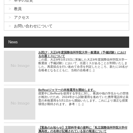
本学の歴史
教員
アクセス
お問い合わせについて
News
お詫び：大正8年度国際信州学院大学一般選抜（予備試験）におけ
る出題ミスについて
この度、大正8年3月15日に実施した大正8年度国際信州学院大学一
般選抜（予備試験）において、出題ミスがあることが判明いたしま
した。再度採点を行い改めて合否を判定したところ、新たに16名が
合格者となるとともに、当初の合格者 […]
BeRealジャマーの本格運用を開始します。
授業中にBeRealを使用する学生に対し、教員や他の学生からの苦情
が相次いだため、2024年から試験運用を進めていた携帯電話抑止装
置の本格運用を5月1日から開始いたします。これにより適正な授業
環境が期待されます。 参考： […]
【緊急のお知らせ】文部科学省の資料に「私立国際信州学院大学付
属高校」の名称が記載されている旨の報道について