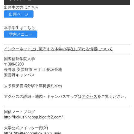
出願中の方はこちら
出願ページ
本学学生はこちら
学内メニュー
インターネット上に流布する本学の存在に関わる情報について
国際信州学院大学
〒399-8200
長野県 安雲野市 三丁目 長坂番地
安雲野キャンパス
大糸線安雲追分駅下車徒歩約30分
アクセスの詳細・地図・キャンパスマップは
アクセス
をご覧ください。
国信マートブログ
http://kokushincoop.blog.fc2.com/
大学公式ツイッター(現X)
https://twitter.com/kokushin_univ