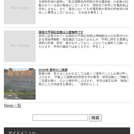
文部科学省の資料に「私立国際信州学院大学付属高校」の名称が記
載されている旨の報道がございますが、現時点で本学に付属高校は
存在しません。また、過去においても付属高校や系列の学校等が存
在した事実はございません。 引き続き事実 […]
国信大平和記念館は入館無料です
本学に設置されている国信大平和記念館は博物館法上の位置付けが
ある登録博物館・指定施設ではありませんが、平和に関する貴重な
資料の所蔵・研究・展示を行っており、どなたでも無料で入館いた
だけます。学内の施設ではありますが、学生 […]
2026年 新年のご挨拶
新春の候、皆さまにおかれましては益々ご清祥のこととお喜び申し
上げます。 平素より国際信州学院大学の教育・研究活動にご理解と
ご支援を賜り、心より御礼申し上げます。 本学は創立以来、地域に
根ざした大学経営を重視し、「信州から […]
News一覧
サイドメニュー