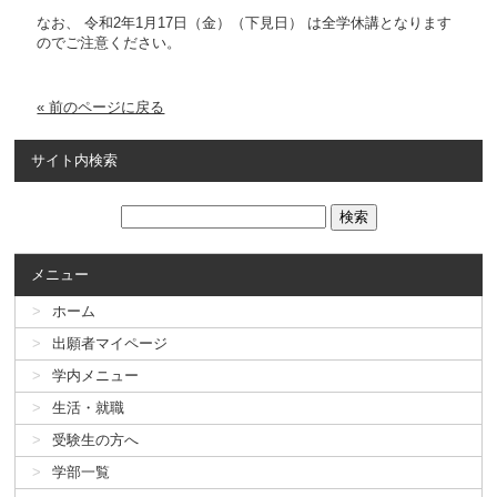
なお、 令和2年1月17日（金）（下見日） は全学休講となります
のでご注意ください。
« 前のページに戻る
サイト内検索
メニュー
ホーム
出願者マイページ
学内メニュー
生活・就職
受験生の方へ
学部一覧