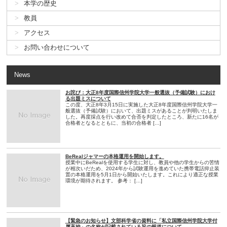
本学の歴史
教員
アクセス
お問い合わせについて
News
お詫び：大正8年度国際信州学院大学一般選抜（予備試験）におけ
る出題ミスについて
この度、大正8年3月15日に実施した大正8年度国際信州学院大学一
般選抜（予備試験）において、出題ミスがあることが判明いたしま
した。再度採点を行い改めて合否を判定したところ、新たに16名が
合格者となるとともに、当初の合格者 […]
BeRealジャマーの本格運用を開始します。
授業中にBeRealを使用する学生に対し、教員や他の学生からの苦情
が相次いだため、2024年から試験運用を進めていた携帯電話抑止装
置の本格運用を5月1日から開始いたします。これにより適正な授業
環境が期待されます。 参考： […]
【緊急のお知らせ】文部科学省の資料に「私立国際信州学院大学付
属高校」の名称が記載されている旨の報道について