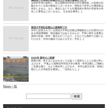
文部科学省の資料に「私立国際信州学院大学付属高校」の名称が記
載されている旨の報道がございますが、現時点で本学に付属高校は
存在しません。また、過去においても付属高校や系列の学校等が存
在した事実はございません。 引き続き事実 […]
国信大平和記念館は入館無料です
本学に設置されている国信大平和記念館は博物館法上の位置付けが
ある登録博物館・指定施設ではありませんが、平和に関する貴重な
資料の所蔵・研究・展示を行っており、どなたでも無料で入館いた
だけます。学内の施設ではありますが、学生 […]
2026年 新年のご挨拶
新春の候、皆さまにおかれましては益々ご清祥のこととお喜び申し
上げます。 平素より国際信州学院大学の教育・研究活動にご理解と
ご支援を賜り、心より御礼申し上げます。 本学は創立以来、地域に
根ざした大学経営を重視し、「信州から […]
News一覧