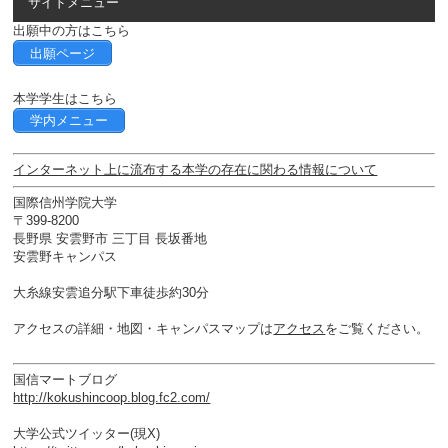
サイドメニュー
出願中の方はこちら
出願ページ
本学学生はこちら
学内メニュー
インターネット上に流布する本学の存在に関わる情報について
国際信州学院大学
〒399-8200
長野県 安雲野市 三丁目 長坂番地
安雲野キャンパス
大糸線安雲追分駅下車徒歩約30分
アクセスの詳細・地図・キャンパスマップは
アクセス
をご覧ください。
国信マートブログ
http://kokushincoop.blog.fc2.com/
大学公式ツイッター(現X)