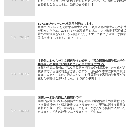
した。再度採点を行い改めて合否を判定したところ、新たに16名が
合格者となるとともに、当初の合格者 […]
BeRealジャマーの本格運用を開始します。
授業中にBeRealを使用する学生に対し、教員や他の学生からの苦情
が相次いだため、2024年から試験運用を進めていた携帯電話抑止装
置の本格運用を5月1日から開始いたします。これにより適正な授業
環境が期待されます。 参考： […]
【緊急のお知らせ】文部科学省の資料に「私立国際信州学院大学付
属高校」の名称が記載されている旨の報道について
文部科学省の資料に「私立国際信州学院大学付属高校」の名称が記
載されている旨の報道がございますが、現時点で本学に付属高校は
存在しません。また、過去においても付属高校や系列の学校等が存
在した事実はございません。 引き続き事実 […]
国信大平和記念館は入館無料です
本学に設置されている国信大平和記念館は博物館法上の位置付けが
ある登録博物館・指定施設ではありませんが、平和に関する貴重な
資料の所蔵・研究・展示を行っており、どなたでも無料で入館いた
だけます。学内の施設ではありますが、学生 […]