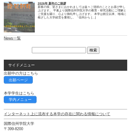
2026年 新年のご挨拶
新春の候、皆さまにおかれましては益々ご清祥のこととお喜び申し
上げます。 平素より国際信州学院大学の教育・研究活動にご理解と
ご支援を賜り、心より御礼申し上げます。 本学は創立以来、地域に
根ざした大学経営を重視し、「信州から […]
News一覧
サイドメニュー
出願中の方はこちら
出願ページ
本学学生はこちら
学内メニュー
インターネット上に流布する本学の存在に関わる情報について
国際信州学院大学
〒399-8200