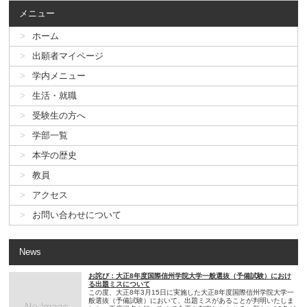
メニュー
ホーム
出願者マイページ
学内メニュー
生活・就職
受験生の方へ
学部一覧
本学の歴史
教員
アクセス
お問い合わせについて
News
お詫び：大正8年度国際信州学院大学一般選抜（予備試験）におけ
る出題ミスについて
この度、大正8年3月15日に実施した大正8年度国際信州学院大学一
般選抜（予備試験）において、出題ミスがあることが判明いたしま